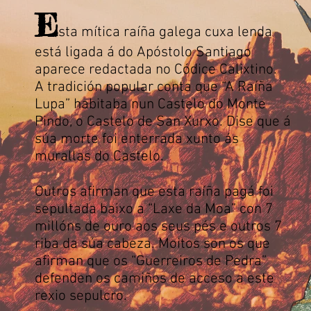
E
sta mítica raíña galega cuxa lenda
está ligada á do Apóstolo Santiago
aparece redactada no Códice Calixtino.
A tradición popular conta que “A Raíña
Lupa” habitaba nun Castelo do Monte
Pindo, o Castelo de San Xurxo. Dise que á
súa morte foi enterrada xunto ás
murallas do Castelo.
Outros afirman que esta raíña pagá foi
sepultada baixo a “Laxe da Moa” con 7
millóns de ouro aos seus pés e outros 7
riba da súa cabeza. Moitos son os que
afirman que os “Guerreiros de Pedra”
defenden os camiños de acceso a este
rexio sepulcro.