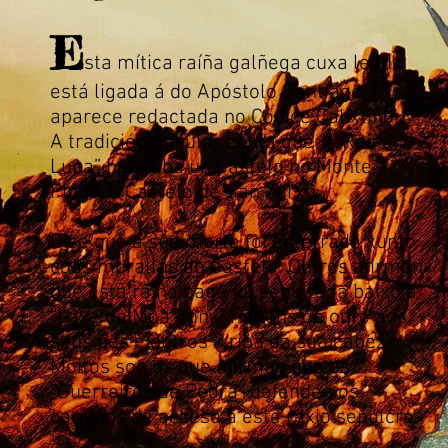
E
s
ta mítica raíña galñega cuxa lenda
está ligada á do Apóstolo Santiago
aparece redactada no Códice Calixtino.
A tradición popular conta que “A Raíña
Lupa” habitaba un Castelo no Monte
Pindo, o Castelo de San Xurxo.
Dise que á súa morte foi enterrada xunto
coas murallas do Castelo. Outros afirman
que esta raíña pagá foi sepultada baixo a
“Laxe da Moa”con 7 millóns de ouro aos
seus pés e outros 7 riba da súa cabeza.
Moitos son os que afirman que os
“Guerreiros de Pedra” defenden os
camiños de acceso a este rexio sepulcro.